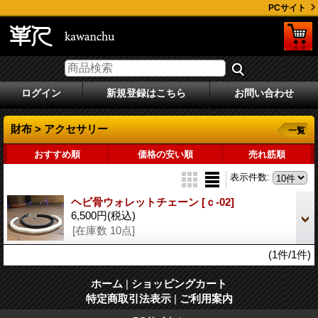
PCサイト
ログイン
新規登録はこちら
お問い合わせ
財布 > アクセサリー
一覧
おすすめ順
価格の安い順
売れ筋順
表示件数
:
ヘビ骨ウォレットチェーン
[ｃ-02]
6,500円
(税込)
[在庫数 10点]
(1件/1件)
ホーム
|
ショッピングカート
特定商取引法表示
|
ご利用案内